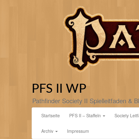
Zum
Inhalt
springen
PFS II WP
Pathfinder Society II Spielleitfaden & B
Startseite
PFS II – Staffeln
Society Leit
Archiv
Impressum