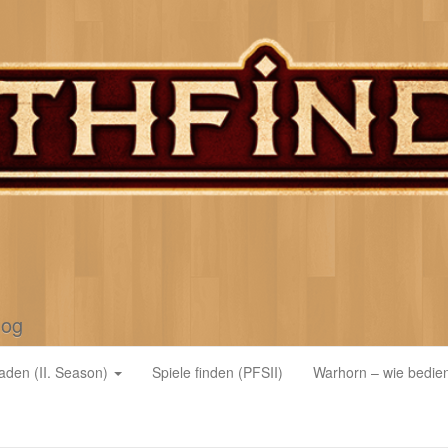
log
faden (II. Season)
Spiele finden (PFSII)
Warhorn – wie bedien