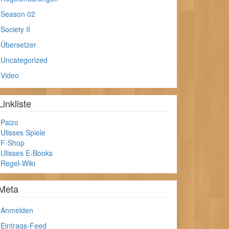
Season 02
Society II
Übersetzer
Uncategorized
Video
Linkliste
Paizo
Ulisses Spiele
F-Shop
Ulisses E-Books
Regel-Wiki
Meta
Anmelden
Eintrags-Feed