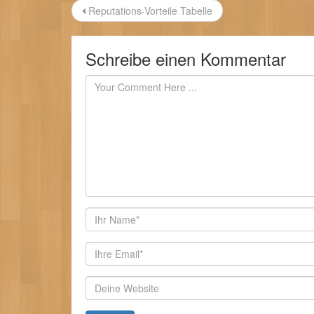
Beitragsnavigation
Reputations-Vorteile Tabelle
Schreibe einen Kommentar
Autor
E-
Mail-
Adresse
Website