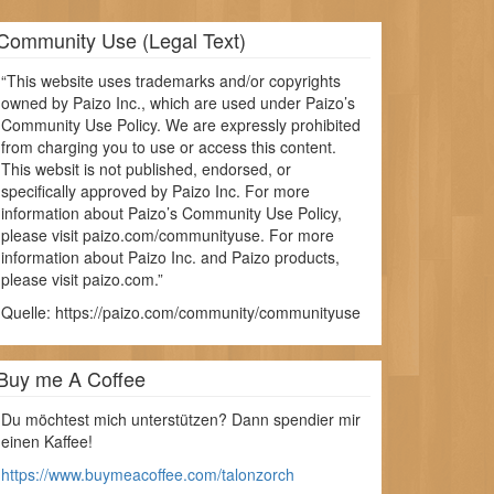
Community Use (Legal Text)
“This website uses trademarks and/or copyrights
owned by Paizo Inc., which are used under Paizo’s
Community Use Policy. We are expressly prohibited
from charging you to use or access this content.
This websit is not published, endorsed, or
specifically approved by Paizo Inc. For more
information about Paizo’s Community Use Policy,
please visit paizo.com/communityuse. For more
information about Paizo Inc. and Paizo products,
please visit paizo.com.”
Quelle: https://paizo.com/community/communityuse
Buy me A Coffee
Du möchtest mich unterstützen? Dann spendier mir
einen Kaffee!
https://www.buymeacoffee.com/talonzorch