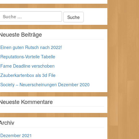
Neueste Beiträge
Einen guten Rutsch nach 2022!
Reputations-Vorteile Tabelle
Fame Deadline verschoben
Zauberkartenbox als 3d File
Society – Neuerscheinungen Dezember 2020
Neueste Kommentare
Archiv
Dezember 2021