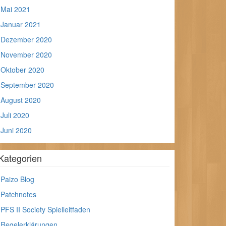
Mai 2021
Januar 2021
Dezember 2020
November 2020
Oktober 2020
September 2020
August 2020
Juli 2020
Juni 2020
Kategorien
Paizo Blog
Patchnotes
PFS II Society Spielleitfaden
Regelerklärungen