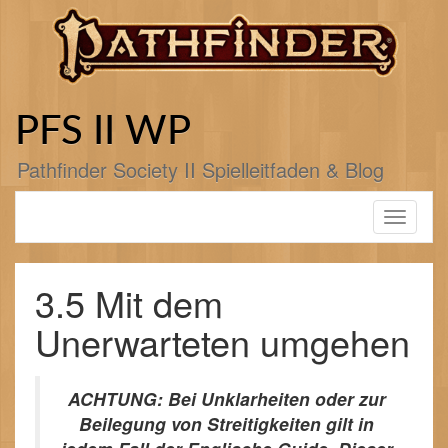
Zum
Inhalt
springen
PFS II WP
Pathfinder Society II Spielleitfaden & Blog
Toggle
navigati
3.5 Mit dem
Unerwarteten umgehen
ACHTUNG: Bei Unklarheiten oder zur
Beilegung von Streitigkeiten gilt in