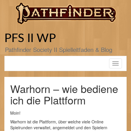
Zum
Inhalt
springen
PFS II WP
Pathfinder Society II Spielleitfaden & Blog
Toggle
navigati
Warhorn – wie bediene
ich die Plattform
Moin!
Warhorn ist die Plattform, über welche viele Online
Spielrunden verwaltet, angemeldet und den Spielern