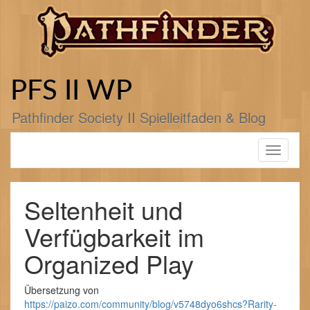
Zum
Inhalt
springen
PFS II WP
Pathfinder Society II Spielleitfaden & Blog
Toggle
navigati
Seltenheit und
Verfügbarkeit im
Organized Play
Übersetzung von
https://paizo.com/community/blog/v5748dyo6shcs?Rarity-