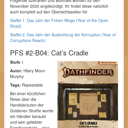
Folgende Szenarien und Bounties wurden für den
November 2020 angekündigt. Ihr findet diese natürlich
auch komplett auf den Übersichtsseiten für
Staffel 1: Das Jahr der Freien Wege (Year of the Open
Road)
Staffel 2: Das Jahr der Ausbreitung der Korruption (Year of
Corruptions Reach)
PFS #2-B04: Cat’s Cradle
Stufe
1
Autor:
Hilary Moon
Murphy
Tags:
Repeatable
Bei einer kürzlichen
Reise über die
Handelsrouten der
Goldenen Straße wurde
ein Händler beraubt
und sein geliebter
Familienschatz – eine