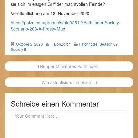
sie sich im eisigen Griff der machtvollen Feinde?
Veröffentlichung am 18. November 2020
https://paizo.com/products/btq0251r?Pathfinder-Society-
Scenario-208-A-Frosty-Mug
Oktober 2, 2020
TalonZorch
Patchnotes
,
Season 02
,
Society II
Beitragsnavigation
Reaper Miniatures Pathfinder...
Wie aktualisiere ich einen...
Schreibe einen Kommentar