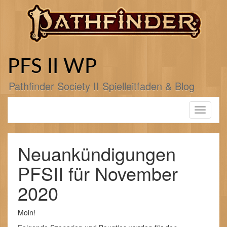
Zum
Inhalt
springen
PFS II WP
Pathfinder Society II Spielleitfaden & Blog
Toggle
navigati
Neuankündigungen
PFSII für November
2020
Moin!